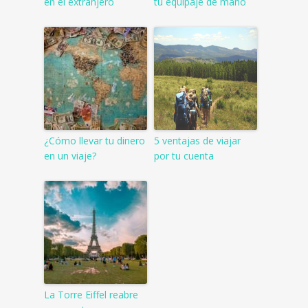
en el extranjero
tu equipaje de mano
¿Cómo llevar tu dinero
5 ventajas de viajar
en un viaje?
por tu cuenta
La Torre Eiffel reabre