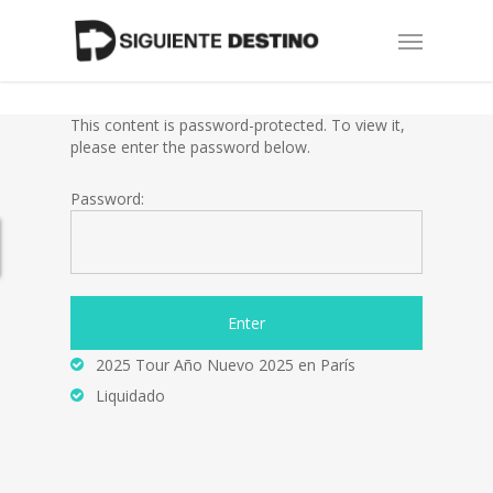
Skip
Menu
to
main
content
This content is password-protected. To view it,
please enter the password below.
Password:
2025 Tour Año Nuevo 2025 en París
Liquidado