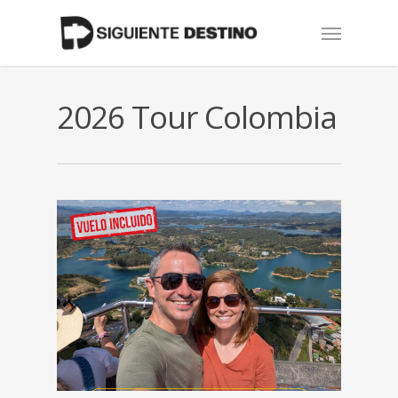
Skip
Menu
to
main
content
2026 Tour Colombia