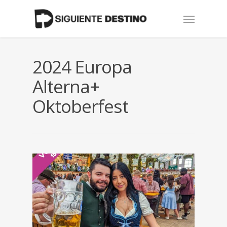
Skip
Menu
to
main
content
2024 Europa
Alterna+
Oktoberfest