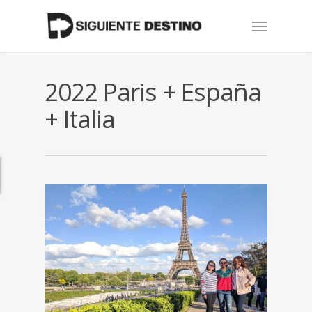
Skip
Menu
to
main
content
2022 Paris + España
+ Italia